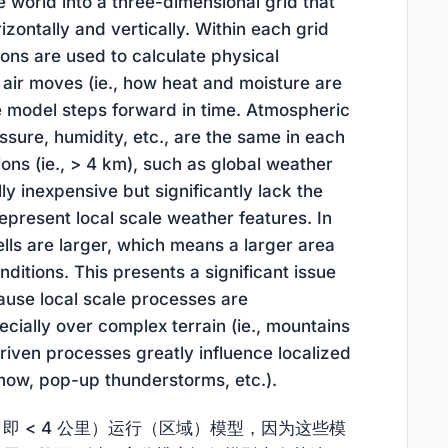
 world into a three-dimensional grid that
rizontally and vertically. Within each grid
ions are used to calculate physical
air moves (ie., how heat and moisture are
 model steps forward in time. Atmospheric
ssure, humidity, etc., are the same in each
ions (ie., > 4 km), such as global weather
y inexpensive but significantly lack the
represent local scale weather features. In
cells are larger, which means a larger area
ditions. This presents a significant issue
ause local scale processes are
ially over complex terrain (ie., mountains
riven processes greatly influence localized
snow, pop-up thunderstorms, etc.).
 < 4 公里）运行（区域）模型，因为这些模