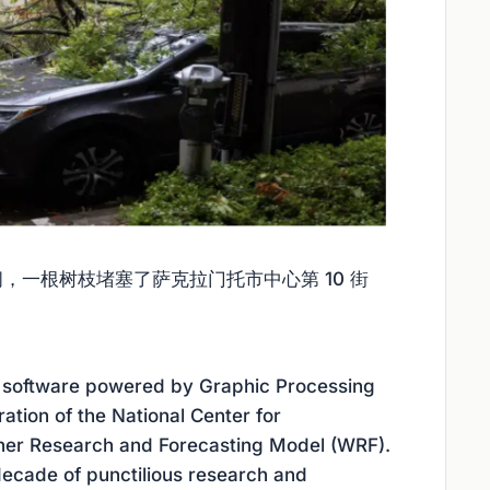
雨期间，一根树枝堵塞了萨克拉门托市中心第 10 街
 software powered by Graphic Processing
ation of the National Center for
er Research and Forecasting Model (WRF).
decade of punctilious research and