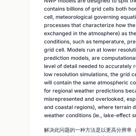
NWP models are designed to split the
contains billions of grid cells both ho
cell, meteorological governing equat
processes that characterize how the 
exchanged in the atmosphere) as the
conditions, such as temperature, pre
grid cell. Models run at lower resolut
prediction models, are computationall
level of detail needed to accurately 
low resolution simulations, the grid 
will contain the same atmospheric con
for regional weather predictions bec
misrepresented and overlooked, espec
and coastal regions), where terrain d
weather conditions (ie., lake-effect 
解决此问题的一种方法是以更高分辨率（即