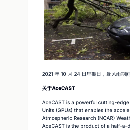
2021 年 10 月 24 日星期日，暴风
关于AceCAST
AceCAST is a powerful cutting-edge
Units (GPUs) that enables the acceler
Atmospheric Research (NCAR) Weath
AceCAST is the product of a half-a-