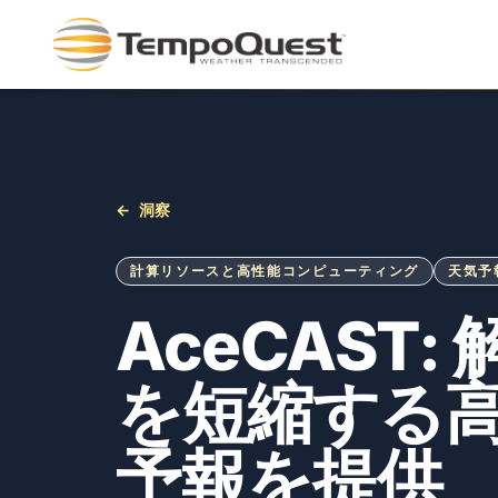
←
洞察
計算リソースと高性能コンピューティング
天気予
AceCAST
を短縮する
予報を提供