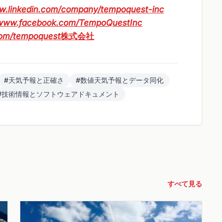
ww.linkedin.com/company/tempoquest-inc
/www.facebook.com/TempoQuestInc
.com/tempoquest
株式会社
#天気予報と正確さ
#数値天気予報とデータ同化
#技術情報とソフトウェアドキュメント
すべて見る