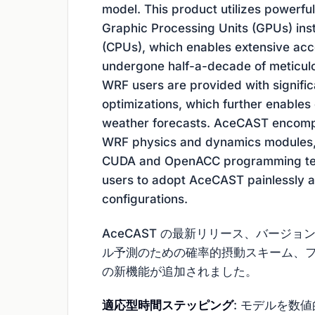
model. This product utilizes powerf
Graphic Processing Units (GPUs) inst
(CPUs), which enables extensive acc
undergone half-a-decade of meticul
WRF users are provided with signifi
optimizations, which further enables
weather forecasts. ​AceCAST encom
WRF physics and dynamics modules, a
CUDA and OpenACC programming tech
users to adopt AceCAST painlessly a
configurations.
AceCAST の最新リリース、バージョ
ル予測のための確率的摂動スキーム、フ
の新機能が追加されました。
適応型時間ステッピング
: モデルを数