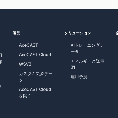
製品
ソリューション
AceCAST
AIトレーニングデ
ータ
AceCAST Cloud
用
エネルギーと送電
運
WSV3
網
カスタム気象デー
運用予測
タ
モ
AceCAST Cloud
を開く