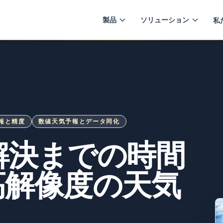
製品
ソリューション
私
報と精度
数値天気予報とデータ同化
: 解決までの時間
高解像度の天気