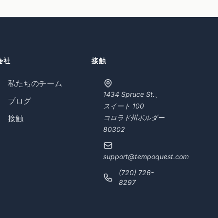
会社
接触
私たちのチーム
1434 Spruce St.、
ブログ
スイート 100
接触
コロラド州ボルダー
80302
support@tempoquest.com
(720) 726-
8297