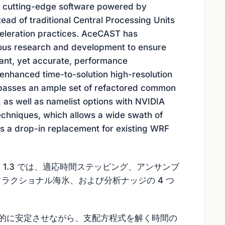
ul cutting-edge software powered by
ead of traditional Central Processing Units
eleration practices. AceCAST has
ous research and development to ensure
cant, yet accurate, performance
 enhanced time-to-solution high-resolution
passes an ample set of refactored common
s well as namelist options with NVIDIA
niques, which allows a wide swath of
s a drop-in replacement for existing WRF
ン 1.3 では、適応時間ステッピング、アンサンブ
ラクショナル海氷、および分析ナッジの 4 つ
値的に安定させながら、支配方程式を解く時間の