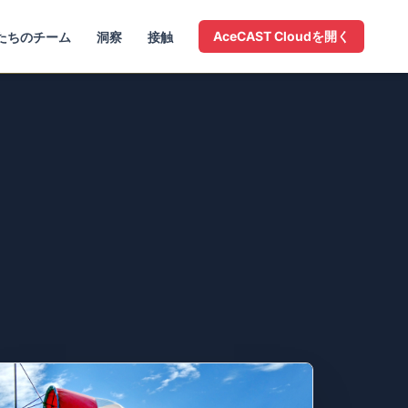
AceCAST Cloudを開く
たちのチーム
洞察
接触