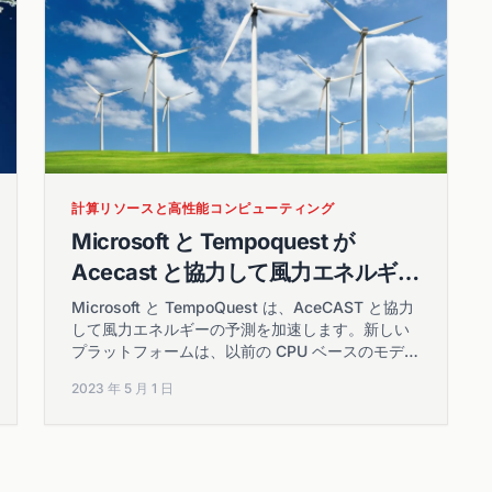
計算リソースと高性能コンピューティング
Microsoft と Tempoquest が
Acecast と協力して風力エネルギー
の予測を加速
Microsoft と TempoQuest は、AceCAST と協力
して風力エネルギーの予測を加速します。新しい
プラットフォームは、以前の CPU ベースのモデル
よりも正確かつタイムリーです。
2023 年 5 月 1 日