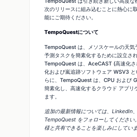
TempoQuest は引き続き新しい高度
次のリリースに組み込むことに熱心に
能にご期待ください。
TempoQuestについて
TempoQuest は、メソスケール
予測タスクを簡素化するために設立され
TempoQuest は、AceCAST (高
化および嵐追跡ソフトウェア WSV3 
らに、TempoQuest は、CPU およ
簡素化し、高速化するクラウド アプリケ
ます。
追加の最新情報については、LinkedIn、Fa
TempoQuest をフォローしてく
様と共有できることを楽しみにしてい