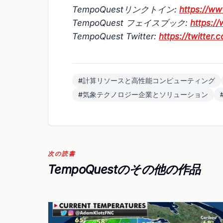
TempoQuestリンクトイン:
https://w
TempoQuest フェイスブック:
https:/
TempoQuest Twitter:
https://twitter
#計算リソースと高性能コンピューティング
#気象テクノロジー企業とソリューション
次の読書
TempoQuestのその他の作品