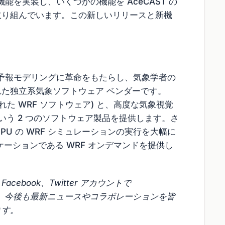
な機能を実装し、いくつかの機能を AceCAST の
取り組んでいます。この新しいリリースと新機
の天気予報モデリングに革命をもたらし、気象学者の
た独立系気象ソフトウェア ベンダーです。
速化された WRF ソフトウェア) と、高度な気象視覚
という 2 つのソフトウェア製品を提供します。さ
び GPU の WRF シミュレーションの実行を大幅に
ーションである WRF オンデマンドを提供し
cebook、Twitter アカウントで
ださい。今後も最新ニュースやコラボレーションを皆
ます。