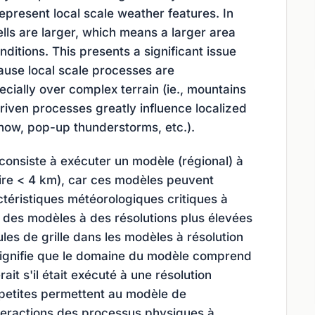
represent local scale weather features. In
cells are larger, which means a larger area
ditions. This presents a significant issue
ause local scale processes are
ially over complex terrain (ie., mountains
riven processes greatly influence localized
snow, pop-up thunderstorms, etc.).
nsiste à exécuter un modèle (régional) à
dire < 4 km), car ces modèles peuvent
ctéristiques météorologiques critiques à
r des modèles à des résolutions plus élevées
les de grille dans les modèles à résolution
 signifie que le domaine du modèle comprend
erait s'il était exécuté à une résolution
us petites permettent au modèle de
nteractions des processus physiques à