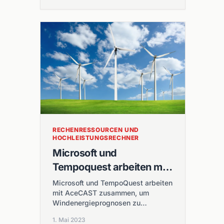
für die Ausführung eines neuen,
exklusiven hochauflösenden
Prognosemodells zu nutzen!
RECHENRESSOURCEN UND
HOCHLEISTUNGSRECHNER
Microsoft und
Tempoquest arbeiten mit
Acecast zusammen, um
Microsoft und TempoQuest arbeiten
mit AceCAST zusammen, um
Windenergieprognosen
Windenergieprognosen zu
zu beschleunigen
beschleunigen. Die neue Plattform
1. Mai 2023
ist präziser und zeitgemäßer als