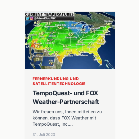
FERNERKUNDUNG UND
SATELLITENTECHNOLOGIE
TempoQuest- und FOX
Weather-Partnerschaft
Wir freuen uns, Ihnen mitteilen zu
können, dass FOX Weather mit
TempoQuest, Inc.
zusammenarbeitet, um die Vorteile
31. Juli 2023
der neuesten Computertechnologie