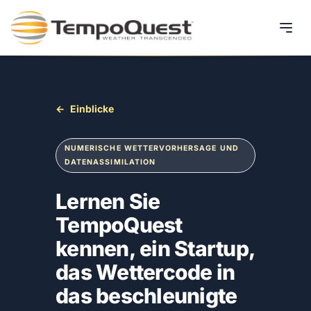
Produkte
Lösungen
←
Einblicke
Unser Team
NUMERISCHE WETTERVORHERSAGE UND
DATENASSIMILATION
Einblicke
Lernen Sie
Kontakt
TempoQuest
kennen, ein Startup,
das Wettercode in
das beschleunigte